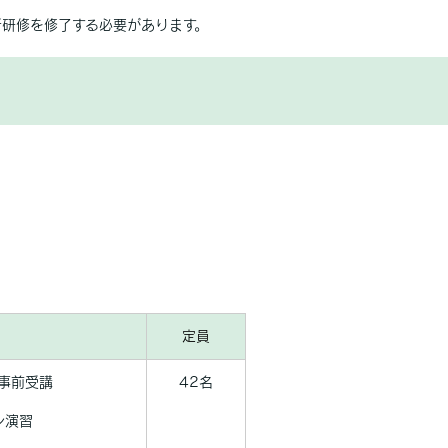
研修を修了する必要があります。
定員
事前受講
42名
ン演習