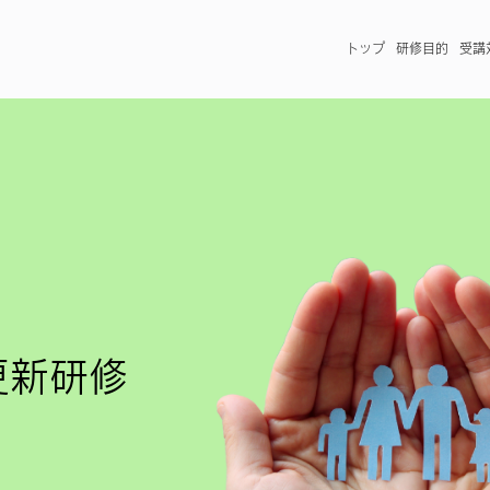
トップ
研修目的
受講
更新研修