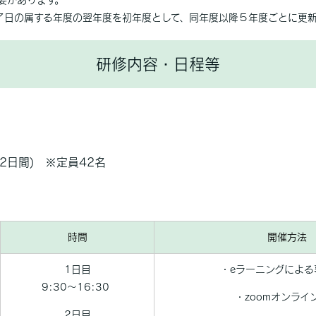
要があります。
了日の属する年度の翌年度を初年度として、同年度以降５年度ごとに更新
研修内容・日程等
(2日間)
※定員42名
時間
開催方法
1日目
・eラーニングによる
9:30～16:30
・zoomオンライ
2日目