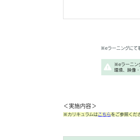
※eラーニングにて
※eラーニン
環境、映像・
＜実施内容＞
※カリキュラムは
こちら
をご参照くだ