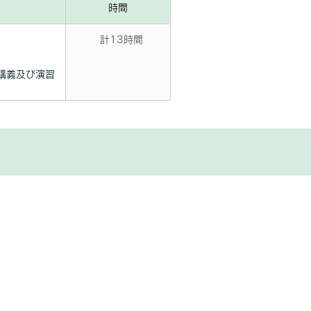
時間
計13時間
る講義及び演習