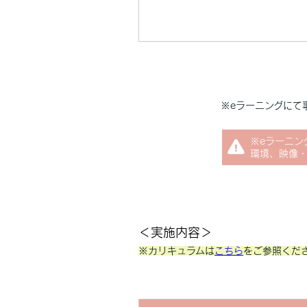
※eラーニングにて
※eラーニン
環境、映像・
＜実施内容＞
※カリキュラムは
こちら
をご参照くだ