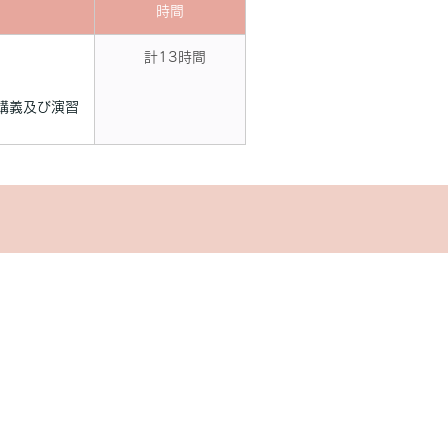
時間
計13時間
る講義及び演習